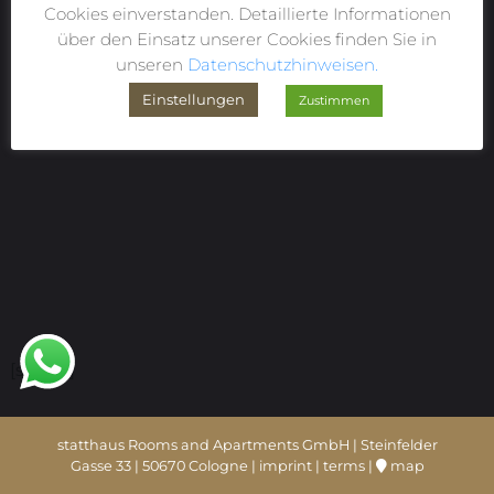
Cookies einverstanden. Detaillierte Informationen
über den Einsatz unserer Cookies finden Sie in
unseren
Datenschutzhinweisen.
Einstellungen
Zustimmen
[shariff]
statthaus Rooms and Apartments GmbH | Steinfelder
Gasse 33 | 50670 Cologne |
imprint
|
terms
|
map