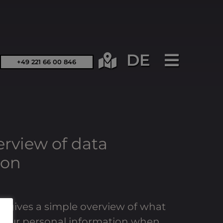
DE
+49 221 66 00 846
erview of data
ion
g gives a simple overview of what
your personal information when