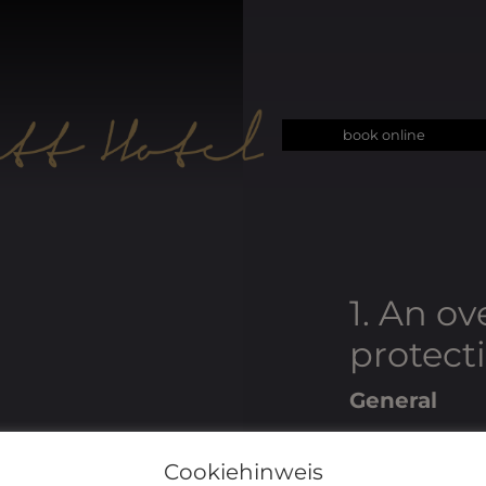
book online
1. An ov
protect
General
The followin
Cookiehinweis
happens to 