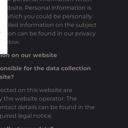
r website. Personal information is
h which you could be personally
Detailed information on the subject
.
ection can be found in our privacy
 below.
tion on our website
onsible for the data collection
site?
lected on this website are
 the website operator. The
ontact details can be found in the
uired legal notice.