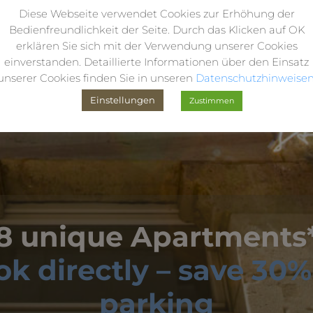
Diese Webseite verwendet Cookies zur Erhöhung der
Bedienfreundlichkeit der Seite. Durch das Klicken auf OK
erklären Sie sich mit der Verwendung unserer Cookies
einverstanden. Detaillierte Informationen über den Einsatz
unserer Cookies finden Sie in unseren
Datenschutzhinweisen
Einstellungen
Zustimmen
8 unique Apartments
ok directly – save 30%
parking