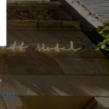
.
*
 on