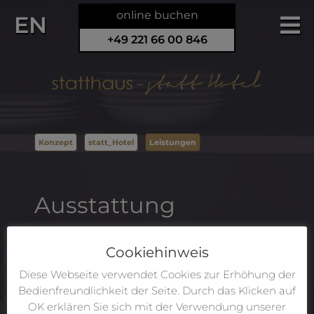
online buchen
EN
+49 221 66 00 846
Konzept
statt_Hotel
Leistungen
Ausstattung
insgesamt 8 bezugsfertige
Wohneinheiten
Cookiehinweis
wunderschönes historisches Holz-
Diese Webseite verwendet Cookies zur Erhöhung der
Treppenhaus
Bedienfreundlichkeit der Seite. Durch das Klicken auf
Boden aus geölten Eichendielen
OK erklären Sie sich mit der Verwendung unserer