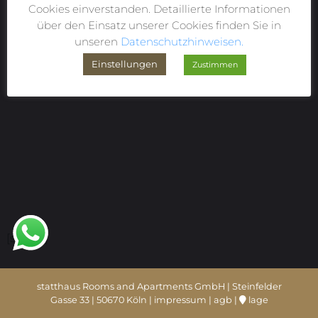
Cookies einverstanden. Detaillierte Informationen
über den Einsatz unserer Cookies finden Sie in
unseren
Datenschutzhinweisen.
Einstellungen
Zustimmen
[shariff]
statthaus Rooms and Apartments GmbH | Steinfelder
Gasse 33 | 50670 Köln |
impressum
|
agb
|
lage